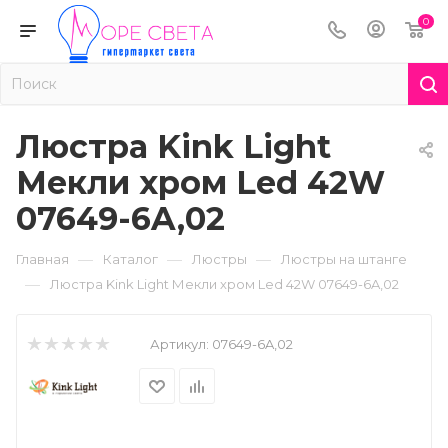
0
Люстра Kink Light
Мекли хром Led 42W
07649-6A,02
—
—
—
Главная
Каталог
Люстры
Люстры на штанге
—
Люстра Kink Light Мекли хром Led 42W 07649-6A,02
Артикул:
07649-6A,02