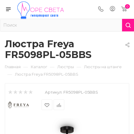
0
Люстра Freya
FR5098PL-05BBS
—
—
—
Главная
Каталог
Люстры
Люстры на штанге
—
Люстра Freya FR5098PL-05BBS
Артикул:
FR5098PL-05BBS