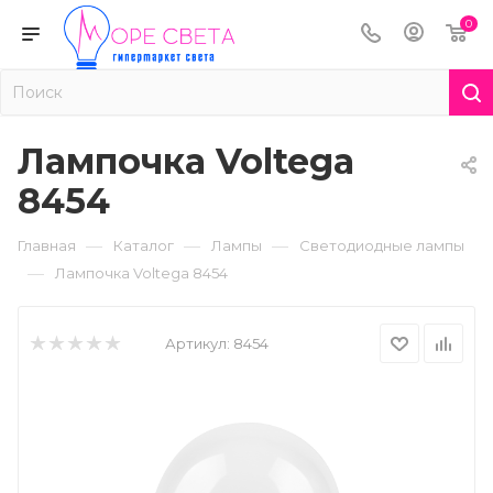
0
Лампочка Voltega
8454
—
—
—
Главная
Каталог
Лампы
Светодиодные лампы
—
Лампочка Voltega 8454
Артикул:
8454