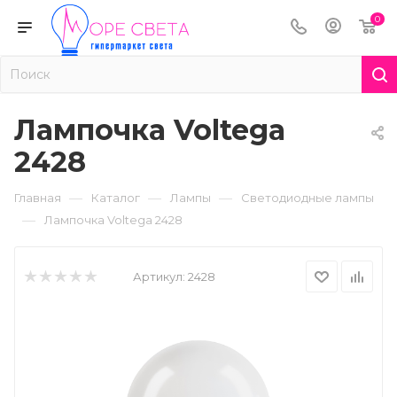
0
Лампочка Voltega
2428
—
—
—
Главная
Каталог
Лампы
Светодиодные лампы
—
Лампочка Voltega 2428
Артикул:
2428