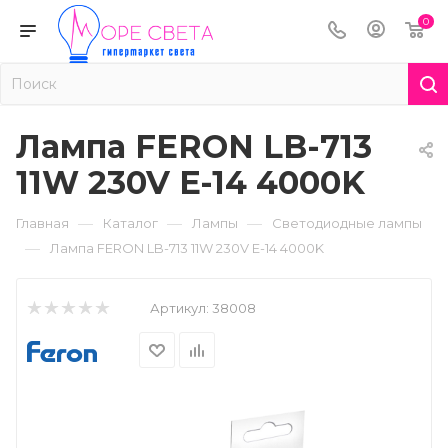
0
Лампа FERON LB-713
11W 230V E-14 4000K
—
—
—
Главная
Каталог
Лампы
Светодиодные лампы
—
Лампа FERON LB-713 11W 230V E-14 4000K
Артикул:
38008