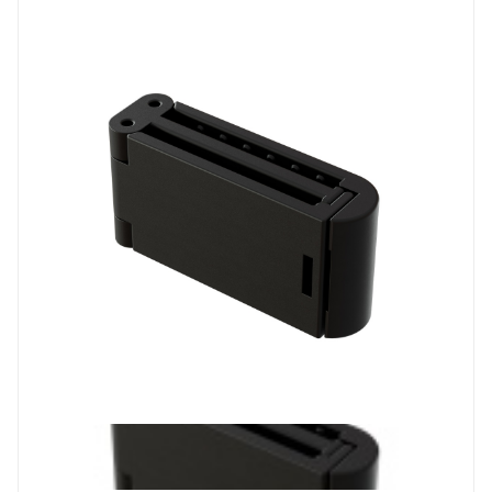
Prev
Next