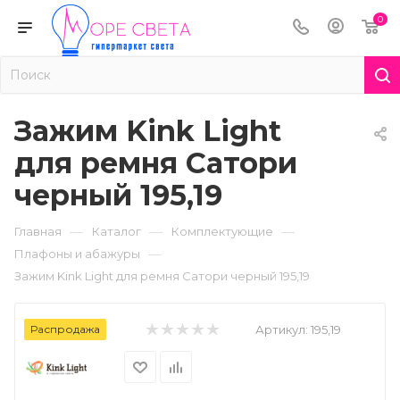
0
Зажим Kink Light
для ремня Сатори
черный 195,19
—
—
—
Главная
Каталог
Комплектующие
—
Плафоны и абажуры
Зажим Kink Light для ремня Сатори черный 195,19
Распродажа
Артикул:
195,19