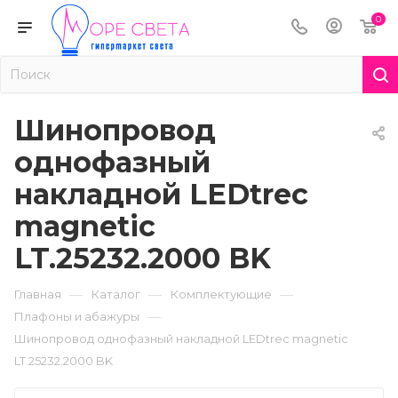
0
Шинопровод
однофазный
накладной LEDtrec
magnetic
LT.25232.2000 BK
—
—
—
Главная
Каталог
Комплектующие
—
Плафоны и абажуры
Шинопровод однофазный накладной LEDtrec magnetic
LT.25232.2000 BK