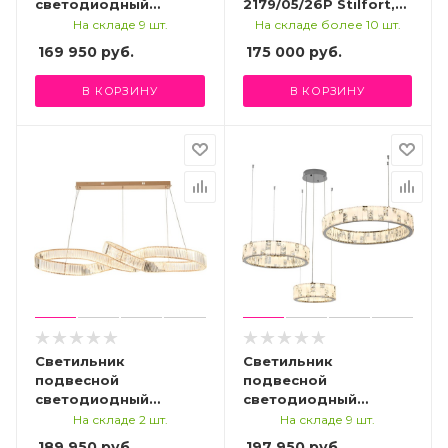
светодиодный
2179/05/26P Stilfort,
Stilfort 4020/09/16PL,
серия Delone
На складе 9 шт.
На складе более 10 шт.
серия Vintage
169 950
руб.
175 000
руб.
В КОРЗИНУ
В КОРЗИНУ
Светильник
Светильник
подвесной
подвесной
светодиодный
светодиодный
Stilfort 4020/03/16PL,
Stilfort 4015/09/03P,
На складе 2 шт.
На складе 9 шт.
серия Vintage
серия Cherruti
189 950
руб.
197 950
руб.