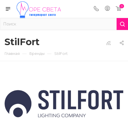
0
StilFort
—
—
Главная
Бренды
StilFort