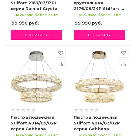
Stilfort 2187/03/13PL
хрустальная
серия Rain of Crystal
2176/09/24P Stilfort,
серия Sapparo
На складе более 10 шт.
На складе более 10 шт.
99 950
руб.
99 950
руб.
В КОРЗИНУ
В КОРЗИНУ
Люстра подвесная
Люстра подвесная
Stilfort 4014/09/02P
Stilfort 4014/03/02P
серия Gabbana
серия Gabbana
На складе более 10 шт.
На складе более 10 шт.