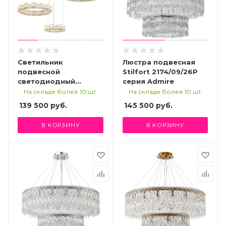
Светильник
Люстра подвесная
подвесной
Stilfort 2174/09/26P
светодиодный
серия Admire
Stilfort 4014/03/03P,
На складе более 10 шт.
На складе более 10 шт.
серия Gabbana
139 500
руб.
145 500
руб.
В КОРЗИНУ
В КОРЗИНУ