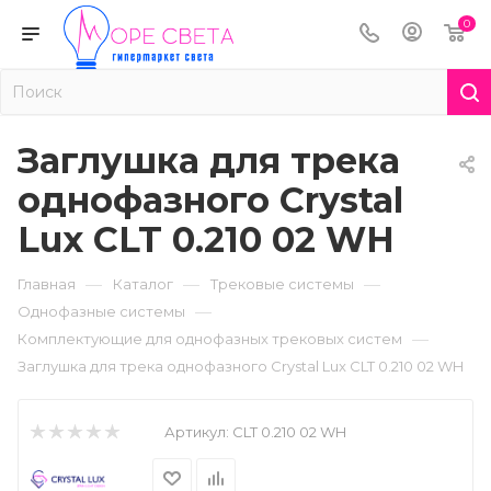
0
Заглушка для трека
однофазного Crystal
Lux CLT 0.210 02 WH
—
—
—
Главная
Каталог
Трековые системы
—
Однофазные системы
—
Комплектующие для однофазных трековых систем
Заглушка для трека однофазного Crystal Lux CLT 0.210 02 WH
Артикул:
CLT 0.210 02 WH