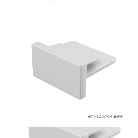
Prev
Next