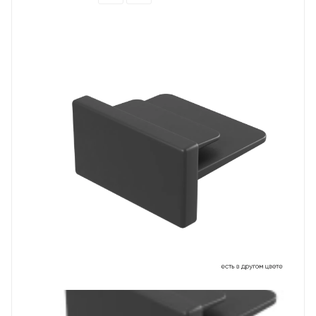
Prev
Next