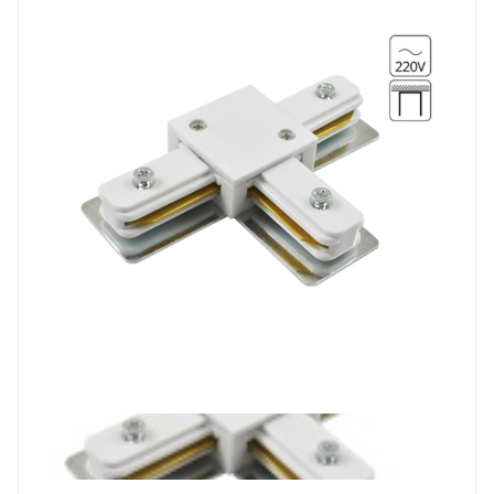
Prev
Next