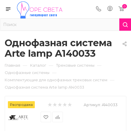
0
Однофазная система
Arte lamp A140033
—
—
—
Главная
Каталог
Трековые системы
—
Однофазные системы
—
Комплектующие для однофазных трековых систем
Однофазная система Arte lamp A140033
Распродажа
Артикул:
A140033