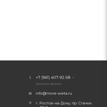
+7 (961) 407-92-58
ЗАКАЗАТЬ ЗВОНОК
info@more-sveta.ru
г. Ростов-на-Дону, пр. Стачки