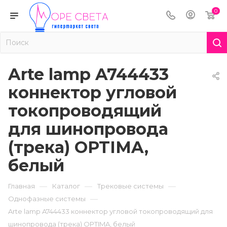
0
Arte lamp A744433
коннектор угловой
токопроводящий
для шинопровода
(трека) OPTIMA,
белый
—
—
—
Главная
Каталог
Трековые системы
—
Однофазные системы
Arte lamp A744433 коннектор угловой токопроводящий для
шинопровода (трека) OPTIMA, белый