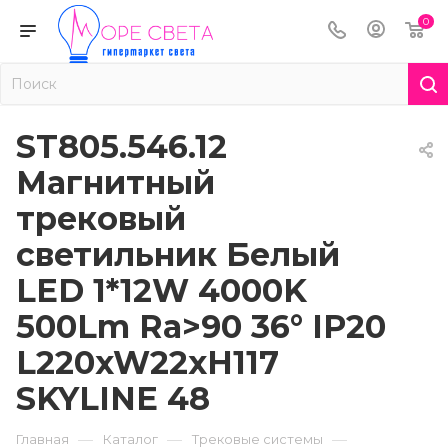
0
ST805.546.12
Магнитный
трековый
светильник Белый
LED 1*12W 4000K
500Lm Ra>90 36° IP20
L220xW22xH117
SKYLINE 48
—
—
—
Главная
Каталог
Трековые системы