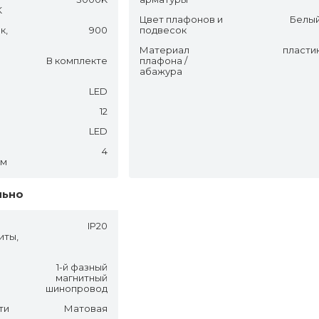
K
Цвет плафонов и
Белы
к,
900
подвесок
Материал
пласти
В комплекте
плафона /
абажура
LED
12
LED
4
.м
льно
IP20
иты,
1-й фазный
магнитный
шинопровод
ти
Матовая