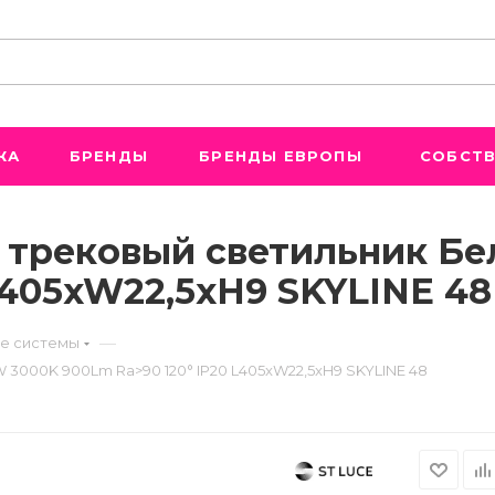
ЖА
БРЕНДЫ
БРЕНДЫ ЕВРОПЫ
СОБСТВ
й трековый светильник Бе
L405xW22,5xH9 SKYLINE 48
—
е системы
W 3000K 900Lm Ra>90 120° IP20 L405xW22,5xH9 SKYLINE 48