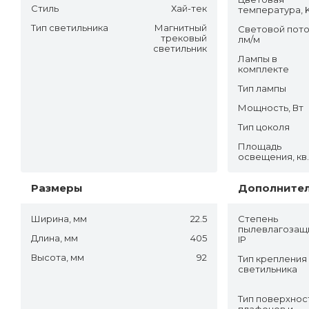
Стиль
Хай-тек
температура, 
Тип светильника
Магнитный
Световой пото
трековый
лм/м
светильник
Лампы в
комплекте
Тип лампы
Мощность, Вт
Тип цоколя
Площадь
освещения, кв
Размеры
Дополните
Ширина, мм
22.5
Степень
пылевлагозащ
Длина, мм
405
IP
Высота, мм
92
Тип крепления
светильника
Тип поверхнос
плафонов и