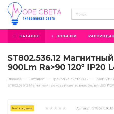
КАТАЛОГ
НОВИНКИ
РАСПРОДА
ST802.536.12 Магнитны
900Lm Ra>90 120° IP20 
—
—
—
Главная
Каталог
Трековые системы
Магнитны
ST802.536.12 Магнитный трековый светильник Белый LED 1*12
Распродажа
Артикул:
ST802.536.12