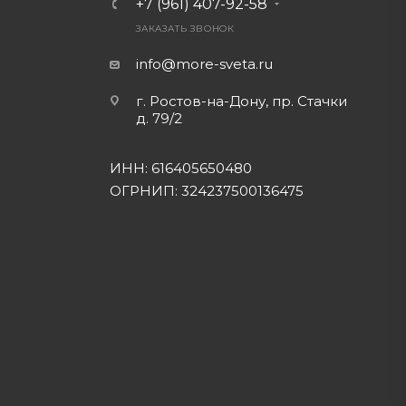
+7 (961) 407-92-58
ЗАКАЗАТЬ ЗВОНОК
info@more-sveta.ru
г. Ростов-на-Дону, пр. Стачки
д. 79/2
ИНН: 616405650480
ОГРНИП: 324237500136475