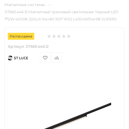
—
Магнитные системы
ST665.446.12 Магнитный трековый светильник Черный LED
1*12W 4000K 320Lm Ra>80 100° IP20 L450xW10xH18 SUPER5
Распродажа
Артикул:
ST665.446.12