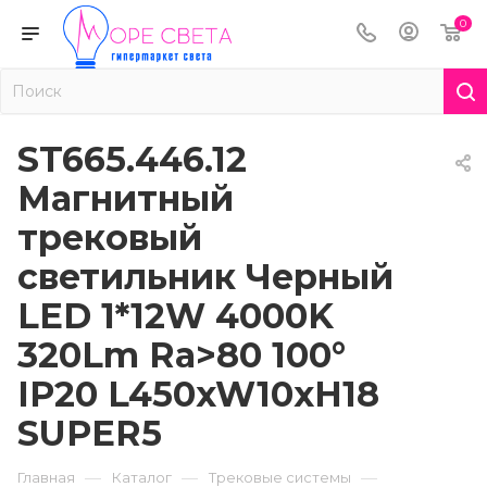
0
ST665.446.12
Магнитный
трековый
светильник Черный
LED 1*12W 4000K
320Lm Ra>80 100°
IP20 L450xW10xH18
SUPER5
—
—
—
Главная
Каталог
Трековые системы