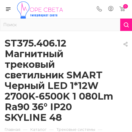
0
ST375.406.12
Магнитный
трековый
светильник SMART
Черный LED 1*12W
2700K-6500K 1 080Lm
Ra90 36° IP20
SKYLINE 48
—
—
—
Главная
Каталог
Трековые системы