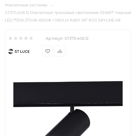
—
Магнитные системы
ST375.406.12 Магнитный трековый светильник SMART Черный
LED 1*12W 2700K-6500K 1 080Lm Ra90 36° IP20 SKYLINE 48
Артикул:
ST375.406.12