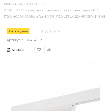
—
Магнитные системы
ST364.546.12 Магнитный трековый светильник белый LED
1*12W 4000K 1 009Lm Ra>80 36° IP20 L219xW22xH10 SKYLINE 48
Распродажа
Артикул:
ST364.546.12