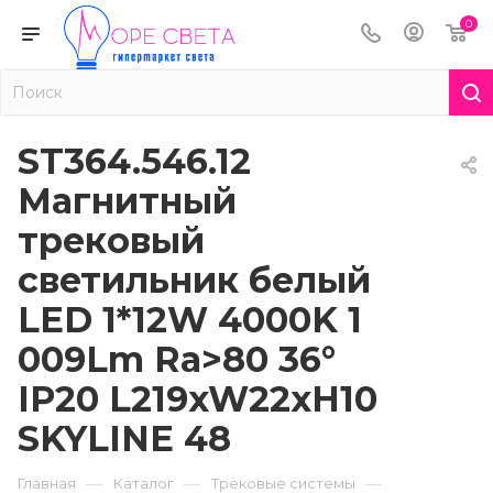
0
ST364.546.12
Магнитный
трековый
светильник белый
LED 1*12W 4000K 1
009Lm Ra>80 36°
IP20 L219xW22xH10
SKYLINE 48
—
—
—
Главная
Каталог
Трековые системы