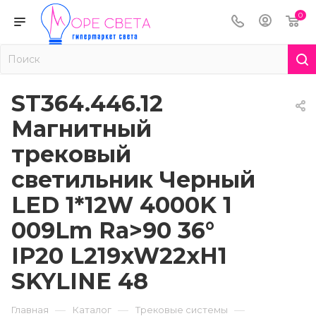
0
ST364.446.12
Магнитный
трековый
светильник Черный
LED 1*12W 4000K 1
009Lm Ra>90 36°
IP20 L219xW22xH1
SKYLINE 48
—
—
—
Главная
Каталог
Трековые системы