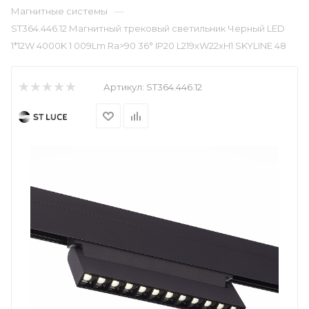
—
Магнитные системы
ST364.446.12 Магнитный трековый светильник Черный LED
1*12W 4000K 1 009Lm Ra>90 36° IP20 L219xW22xH1 SKYLINE 48
Артикул:
ST364.446.12