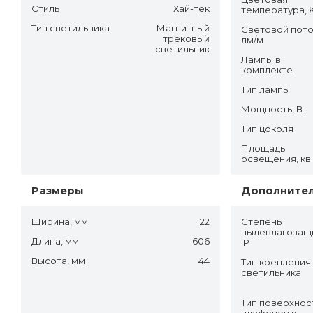
Стиль
Хай-тек
температура, 
Тип светильника
Магнитный
Световой пото
трековый
лм/м
светильник
Лампы в
комплекте
Тип лампы
Мощность, Вт
Тип цоколя
Площадь
освещения, кв
Размеры
Дополните
Ширина, мм
22
Степень
пылевлагозащ
Длина, мм
606
IP
Высота, мм
44
Тип крепления
светильника
Тип поверхнос
плафонов и