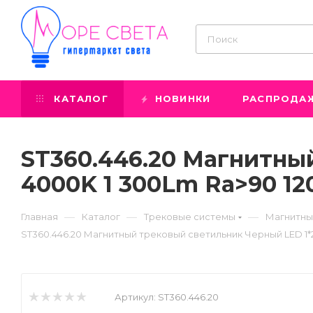
КАТАЛОГ
НОВИНКИ
РАСПРОДА
ST360.446.20 Магнитны
4000K 1 300Lm Ra>90 12
—
—
—
Главная
Каталог
Трековые системы
Магнитны
ST360.446.20 Магнитный трековый светильник Черный LED 1*
Артикул:
ST360.446.20