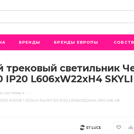
ЖА
БРЕНДЫ
БРЕНДЫ ЕВРОПЫ
СОБСТВ
й трековый светильник Ч
0 IP20 L606xW22xH4 SKYL
—
е системы
20W 4000K 1 300Lm Ra>90 120 IP20 L606xW22xH4 SKYLINE 48