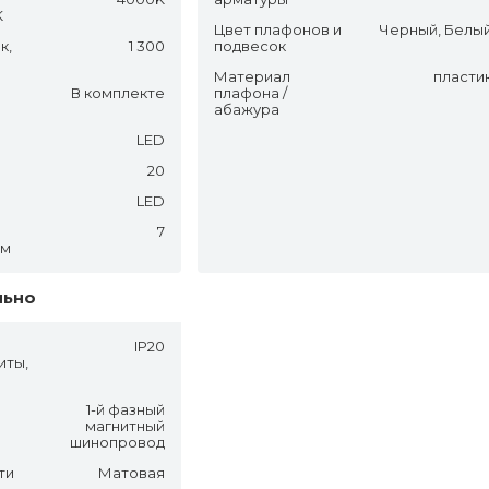
K
Цвет плафонов и
Черный, Белы
к,
1 300
подвесок
Материал
пласти
В комплекте
плафона /
абажура
LED
20
LED
7
.м
льно
IP20
иты,
1-й фазный
магнитный
шинопровод
ти
Матовая