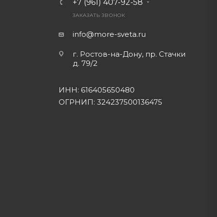
+7 (961) 407-92-58
ЗАКАЗАТЬ ЗВОНОК
info@more-sveta.ru
г. Ростов-на-Дону, пр. Стачки
д. 79/2
ИНН: 616405650480
ОГРНИП: 324237500136475