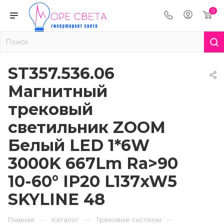
0
ST357.536.06
Магнитный
трековый
светильник ZOOM
Белый LED 1*6W
3000K 667Lm Ra>90
10-60° IP20 L137xW5
SKYLINE 48
—
—
—
Главная
Каталог
Трековые системы