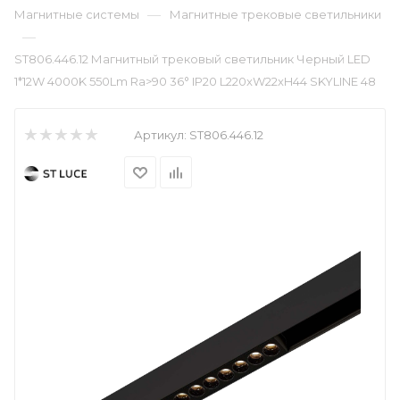
—
Магнитные системы
Магнитные трековые светильники
—
ST806.446.12 Магнитный трековый светильник Черный LED
1*12W 4000K 550Lm Ra>90 36° IP20 L220xW22xH44 SKYLINE 48
Артикул:
ST806.446.12