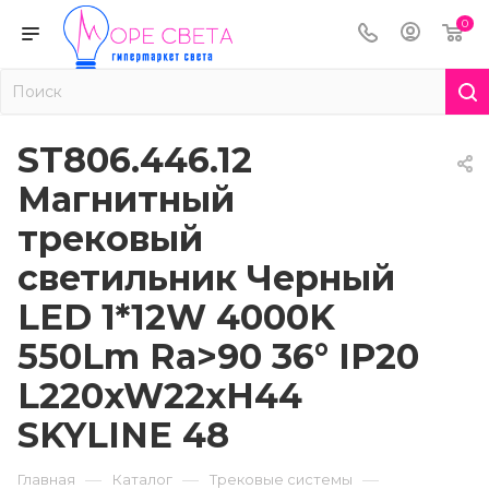
0
ST806.446.12
Магнитный
трековый
светильник Черный
LED 1*12W 4000K
550Lm Ra>90 36° IP20
L220xW22xH44
SKYLINE 48
—
—
—
Главная
Каталог
Трековые системы