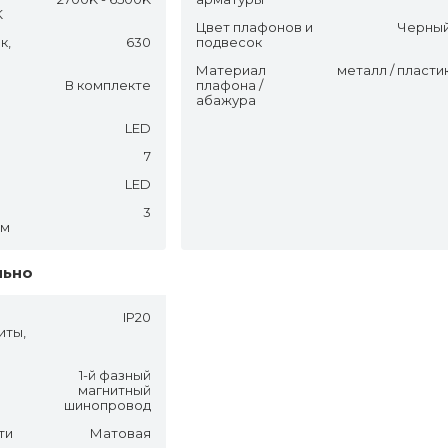
K
Цвет плафонов и
Черны
к,
630
подвесок
Материал
металл / пласти
В комплекте
плафона /
абажура
LED
7
LED
3
.м
льно
IP20
иты,
1-й фазный
магнитный
шинопровод
ти
Матовая