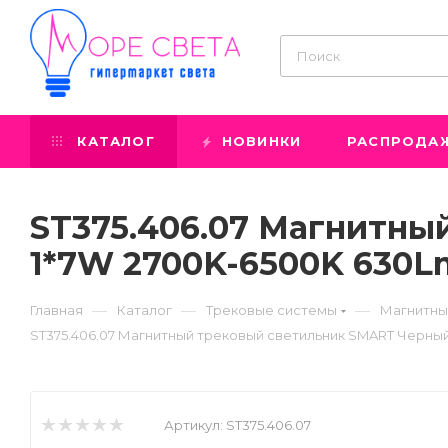
КАТАЛОГ
НОВИНКИ
РАСПРОДА
ST375.406.07 Магнитны
1*7W 2700K-6500K 630Lm
—
—
—
Главная
Каталог
Трековые системы
Магнитны
ST375.406.07 Магнитный трековый светильник SMART Черный 
Артикул:
ST375.406.07