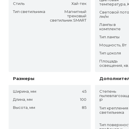
Стиль
Хай-тек
температура, 
Тип светильника
Магнитный
Световой пото
трековый
лм/м
светильник SMART
Лампы в
комплекте
Тип лампы
Мощность, Вт
Тип цоколя
Площадь
освещения, кв
Размеры
Дополните
Ширина, мм
45
Степень
пылевлагозащ
Длина, мм
100
IP
Высота, мм
85
Тип крепления
светильника
Тип поверхнос
плафонов и