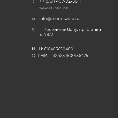
+7 (961) 407-92-58
ЗАКАЗАТЬ ЗВОНОК
info@more-sveta.ru
г. Ростов-на-Дону, пр. Стачки
д. 79/2
ИНН: 616405650480
ОГРНИП: 324237500136475