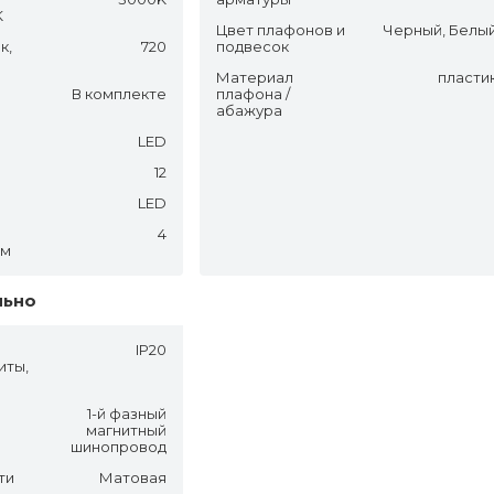
K
Цвет плафонов и
Черный, Белы
к,
720
подвесок
Материал
пласти
В комплекте
плафона /
абажура
LED
12
LED
4
.м
льно
IP20
иты,
1-й фазный
магнитный
шинопровод
ти
Матовая