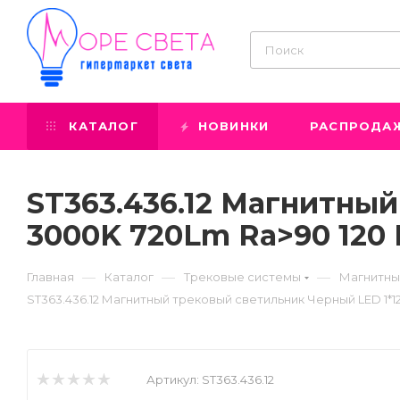
КАТАЛОГ
НОВИНКИ
РАСПРОДА
ST363.436.12 Магнитны
3000K 720Lm Ra>90 120 
—
—
—
Главная
Каталог
Трековые системы
Магнитны
ST363.436.12 Магнитный трековый светильник Черный LED 1*1
Артикул:
ST363.436.12