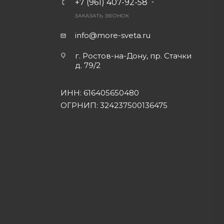
+7 (961) 407-92-58
ЗАКАЗАТЬ ЗВОНОК
info@more-sveta.ru
г. Ростов-на-Дону, пр. Стачки
д. 79/2
ИНН: 616405650480
ОГРНИП: 324237500136475