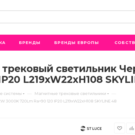
ЖА
БРЕНДЫ
БРЕНДЫ ЕВРОПЫ
СОБСТВ
й трековый светильник Че
IP20 L219xW22xH108 SKYL
—
—
е системы
Магнитные трековые светильники
2W 3000K 720Lm Ra>90 120 IP20 L219xW22xH108 SKYLINE 48