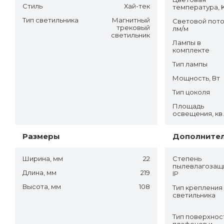
Стиль
Хай-тек
температура, 
Тип светильника
Магнитный
Световой пото
трековый
лм/м
светильник
Лампы в
комплекте
Тип лампы
Мощность, Вт
Тип цоколя
Площадь
освещения, кв
Размеры
Дополните
Ширина, мм
22
Степень
пылевлагозащ
Длина, мм
219
IP
Высота, мм
108
Тип крепления
светильника
Тип поверхнос
плафонов и