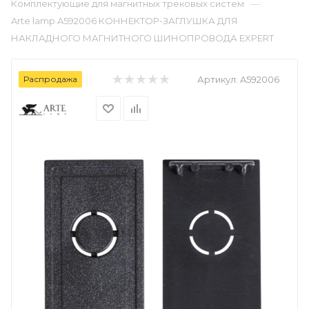
—
Комплектующие для магнитных трековых систем
Arte lamp A592006 КОННЕКТОР-ЗАГЛУШКА ДЛЯ
НАКЛАДНОГО МАГНИТНОГО ШИНОПРОВОДА EXPERT
Распродажа
Артикул:
A592006