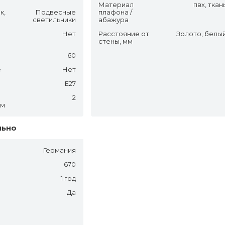
Материал
пвх, ткан
к,
Подвесные
плафона /
светильники
абажура
Нет
Расстояние от
Золото, белы
стены, мм
60
е
Нет
E27
2
.м
льно
Германия
м
670
1 год
Да