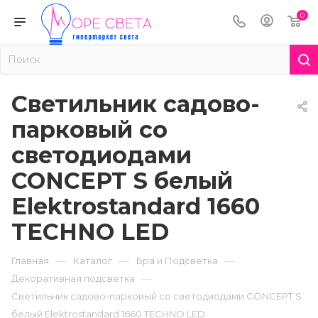
0
Светильник садово-
парковый со
светодиодами
CONCEPT S белый
Elektrostandard 1660
TECHNO LED
—
—
—
Главная
Каталог
Бра и Подсветка
—
Декоративная подсветка
Светильник садово-парковый со светодиодами CONCEPT S
белый Elektrostandard 1660 TECHNO LED