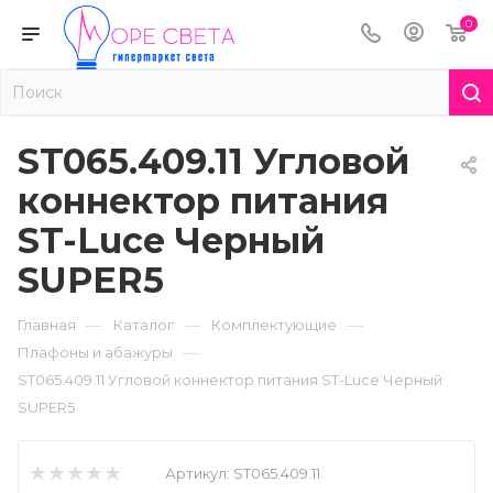
0
ST065.409.11 Угловой
коннектор питания
ST-Luce Черный
SUPER5
—
—
—
Главная
Каталог
Комплектующие
—
Плафоны и абажуры
ST065.409.11 Угловой коннектор питания ST-Luce Черный
SUPER5
Артикул:
ST065.409.11