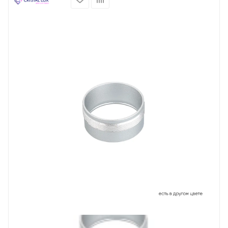
Prev
Next